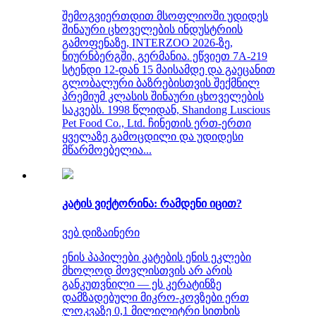
შემოგვიერთდით მსოფლიოში უდიდეს
შინაური ცხოველების ინდუსტრიის
გამოფენაზე, INTERZOO 2026-ზე,
ნიურნბერგში, გერმანია. ეწვიეთ 7A-219
სტენდი 12-დან 15 მაისამდე და გაეცანით
გლობალური ბაზრებისთვის შექმნილ
პრემიუმ კლასის შინაური ცხოველების
საკვებს. 1998 წლიდან, Shandong Luscious
Pet Food Co., Ltd. ჩინეთის ერთ-ერთი
ყველაზე გამოცდილი და უდიდესი
მწარმოებელია...
კატის ვიქტორინა: რამდენი იცით?
ვებ დიზაინერი
ენის პაპილები კატების ენის ეკლები
მხოლოდ მოვლისთვის არ არის
განკუთვნილი — ეს კერატინზე
დამზადებული მიკრო-კოვზები ერთ
ლოკვაზე 0,1 მილილიტრი სითხის