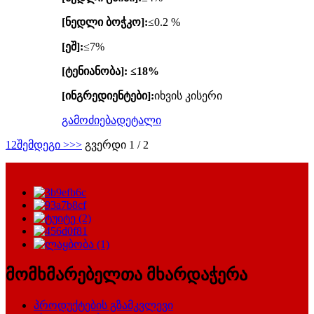
[ნედლი ბოჭკო]:
≤0.2 %
[ეშ]:
≤7%
[ტენიანობა]: ≤18%
[ინგრედიენტები]:
იხვის კისერი
გამოძიება
დეტალი
1
2
შემდეგი >
>>
გვერდი 1 / 2
მომხმარებელთა მხარდაჭერა
პროდუქტების გზამკვლევი