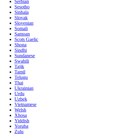
Serbian
Sesotho
Sinhala
Slovak
Slovenian
Somali
Samoan
Scots Gaelic
Shona
Sindhi
Sundanese
Swahili
Tajik
Tamil
Telugu
Thai
Ukrainian
Urdu
Uzbek
Vietnamese
Welsh
Xhosa
Yiddish
Yoruba
Zulu