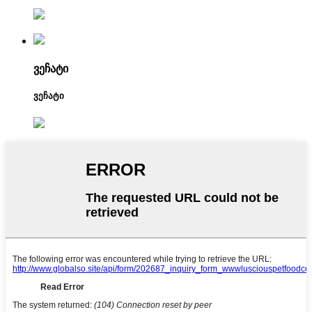
ვეჩატი
ვეჩატი