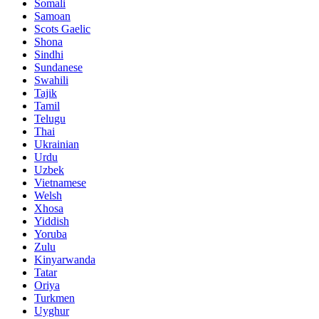
Somali
Samoan
Scots Gaelic
Shona
Sindhi
Sundanese
Swahili
Tajik
Tamil
Telugu
Thai
Ukrainian
Urdu
Uzbek
Vietnamese
Welsh
Xhosa
Yiddish
Yoruba
Zulu
Kinyarwanda
Tatar
Oriya
Turkmen
Uyghur