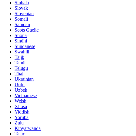
Sinhala
Slovak
Slovenian
Somali
Samoan
Scots Gaelic
Shona
Sindhi
Sundanese
Swahili
Tajik
Tamil
Telugu
Thai
Ukrainian
Urdu
Uzbek
Vietnamese
Welsh
Xhosa
Yiddish
Yoruba
Zulu
Kinyarwanda
Tatar