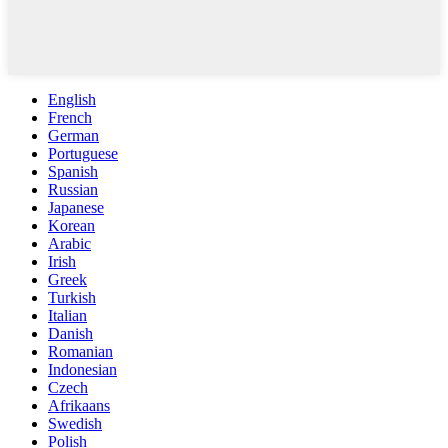
English
French
German
Portuguese
Spanish
Russian
Japanese
Korean
Arabic
Irish
Greek
Turkish
Italian
Danish
Romanian
Indonesian
Czech
Afrikaans
Swedish
Polish